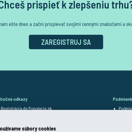
Chceš prispieť k zlepšeniu trhu
 nám ešte dnes a začni prispievať svojimi cennými znalosťami a s
ZAREGISTRUJ SA
itočné odkazy
Podmienk
Registrácia do Populacia.sk
Podmie
Odmeny
Zásady
Typy dotazníkov
Podmie
oužívame súbory cookies