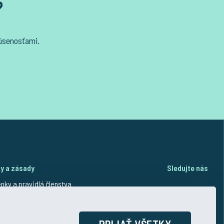
?
kúsenosťami.
y a zásady
Sledujte nás
nky a pravidlá členstva
 ochrany osobných údajov
Faceboo
nky používania
PRIJAŤ VŠETKY