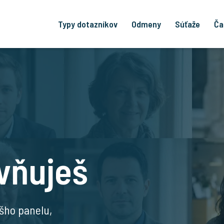
Typy dotazníkov
Odmeny
Súťaže
Ča
vňuješ
šho panelu,