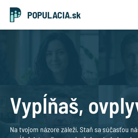
Prejsť na obsah
POPULACIA.sk
Vypĺňaš, ovply
Na tvojom názore záleží. Staň sa súčasťou ná