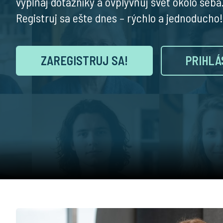
vypĺňaj dotazníky a ovplyvňuj svet okolo seba
Registruj sa ešte dnes – rýchlo a jednoducho!
ZAREGISTRUJ SA!
PRIHLÁ