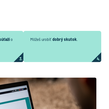
súťaží
o
Môžeš urobiť
dobrý skutok
.
3.
4.