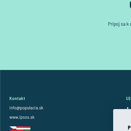
Pripoj sa k
Kontakt
Už
info@populacia.sk
www.ipsos.sk
P