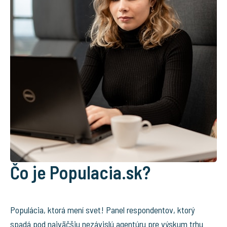
Čo je Populacia.sk?
Populácia, ktorá mení svet! Panel respondentov, ktorý
spadá pod najväčšiu nezávislú agentúru pre výskum trhu