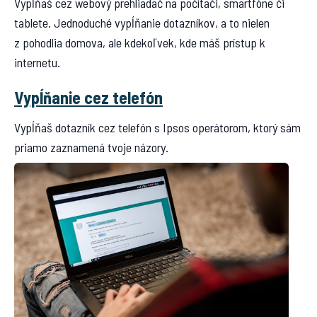
Vypĺňaš cez webový prehliadač na počítači, smartfóne či
tablete. Jednoduché vypĺňanie dotazníkov, a to nielen
z pohodlia domova, ale kdekoľvek, kde máš prístup k
internetu.
Vypĺňanie cez telefón
Vypĺňaš dotazník cez telefón s Ipsos operátorom, ktorý sám
priamo zaznamená tvoje názory.