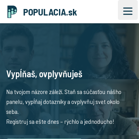
Prejsť na obsah
POPULACIA.sk
Otvo
Vypĺňaš, ovplyvňuješ
Na tvojom názore záleží. Staň sa súčasťou nášho
panelu, vypĺňaj dotazníky a ovplyvňuj svet okolo
seba.
Registruj sa ešte dnes – rýchlo a jednoducho!